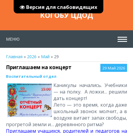
Версия для слабовидящих
КОГОБУ ЦДОД
МЕНЮ
Главная
»
2026
»
Май
»
29
Приглашаем на концерт
29
Май 2026
Воспитательный отдел
Каникулы начались. Учебники
— на полку. А ложки… решили
дать концерт!
Лето — это время, когда даже
школьный звонок молчит, а в
воздухе витает запах свободы,
прогретой земли и… деревянного ритма?
Приглашаем учащихся, родителей и педагогов на