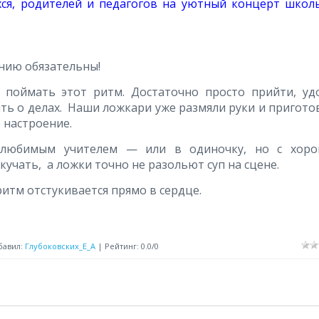
ся, родителей и педагогов на уютный концерт школ
анию обязательны!
 поймать этот ритм. Достаточно просто прийти, уд
быть о делах. Наши ложкари уже размяли руки и пригото
 настроение.
с любимым учителем — или в одиночку, но с хор
кучать, а ложки точно не разольют суп на сцене.
ритм отстукивается прямо в сердце.
бавил
:
Глубоковских_Е_А
|
Рейтинг
:
0.0
/
0