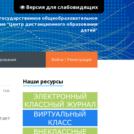
Версия для слабовидящих
 государственное общеобразовательное
е "Центр дистанционного образования
детей"
ирования
Войти
|
Регистрация
Наши ресурсы
15:26
тает