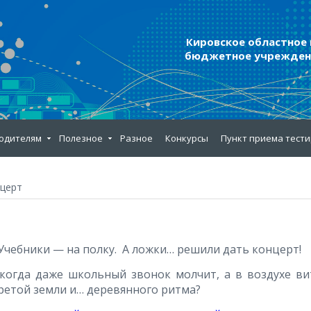
Кировское областное
бюджетное учреждени
одителям
Полезное
Разное
Конкурсы
Пункт приема тест
нцерт
Учебники — на полку. А ложки… решили дать концерт!
когда даже школьный звонок молчит, а в воздухе ви
гретой земли и… деревянного ритма?