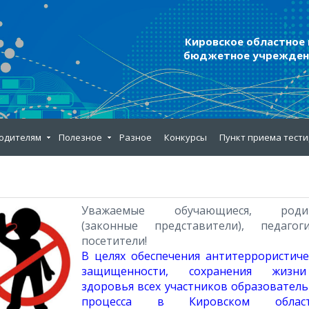
Кировское областное
бюджетное учреждени
одителям
Полезное
Разное
Конкурсы
Пункт приема тест
Уважаемые обучающиеся, роди
(законные представители), педаго
посетители!
В целях обеспечения антитеррористиче
защищенности, сохранения жиз
здоровья всех участников образовател
процесса в Кировском област