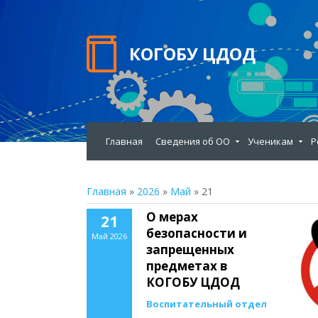
КОГОБУ ЦДОД
Главная
Сведения об ОО
Ученикам
Р
Главная
»
2026
»
Май
»
21
О мерах
21
безопасности и
Май 2026
запрещенных
предметах в
КОГОБУ ЦДОД
Воспитательный отдел