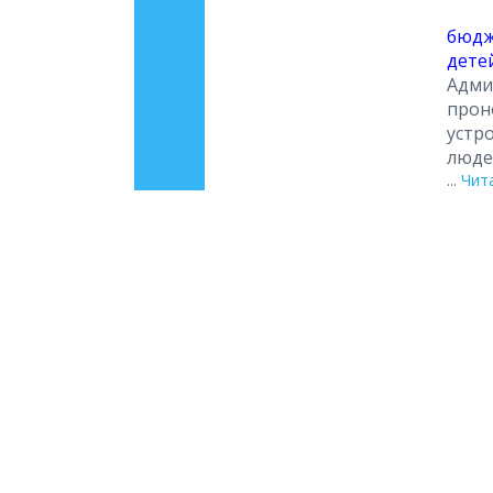
бюдж
дете
Адми
прон
устр
люде
...
Чит