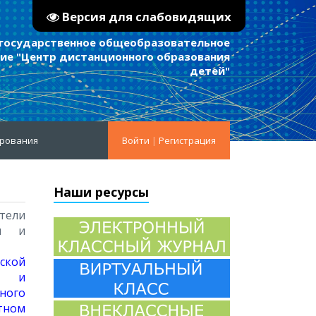
Версия для слабовидящих
 государственное общеобразовательное
е "Центр дистанционного образования
детей"
ирования
Войти
|
Регистрация
Наши ресурсы
тели
ги и
ской
ни и
ьного
ном