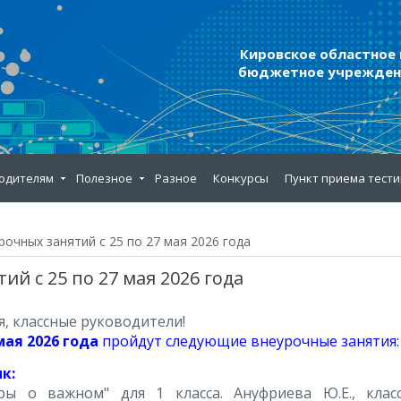
Кировское областное
бюджетное учреждени
одителям
Полезное
Разное
Конкурсы
Пункт приема тест
очных занятий с 25 по 27 мая 2026 года
й с 25 по 27 мая 2026 года
, классные руководители!
 мая 2026 года
пройдут следующие внеурочные занятия:
к:
оры о важном" для 1 класса. Ануфриева Ю.Е., клас