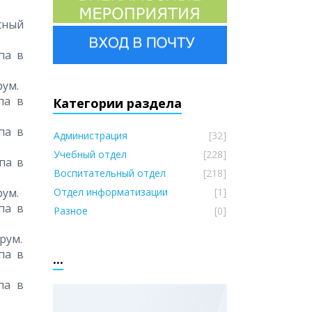
сный
па в
рум.
па в
Категории раздела
па в
Администрация
[32]
Учебный отдел
[228]
ппа в
Воспитательный отдел
[218]
рум.
Отдел информатизации
[1]
па в
Разное
[0]
рум.
па в
...
па в