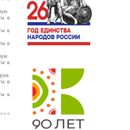
рум.
па в
па в
ппа в
рум.
па в
рум.
па в
па в