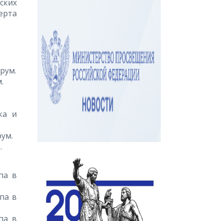
ских
ерта
ерум.
.
ка и
рум.
.
па в
ппа в
па в