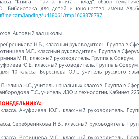
асса. "Книга – тайна, книга - клад": обзор тематиче
.О., Библиотека для детей и юношества имени Альб
ruffme.com/landing/u418061/tmp1608878787
ассов. Актовый зал школы.
 Серебреникова Н.В., классный руководитель. Группа в Сф
 Вотинцева М.Г., классный руководитель. Группа в Сферум
 Бармина М.П., классный руководитель. Группа в Сферум.
 Ануфриева Ю.Е., классный руководитель. Группа в Сферум.
для 10 класса. Береснева О.Л., учитель русского язы
а. Пчелина Н.С., учитель начальных классов. Группа в Сфе
 Байбородова Т.С., учитель ИЗО и технологии. Кабинет 225
 ПОНЕДЕЛЬНИКА:
класса. Ануфриева Ю.Е., классный руководитель. Груп
ласса. Серебреникова Н.В., классный руководитель. Гру
класса. Вотинцева М.Г., классный руководитель. Груп