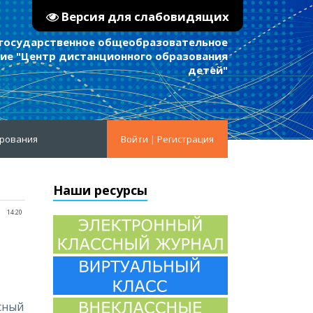
Версия для слабовидящих
 государственное общеобразовательное
е "Центр дистанционного образования
детей"
ирования
Войти
|
Регистрация
Наши ресурсы
14:20
сный