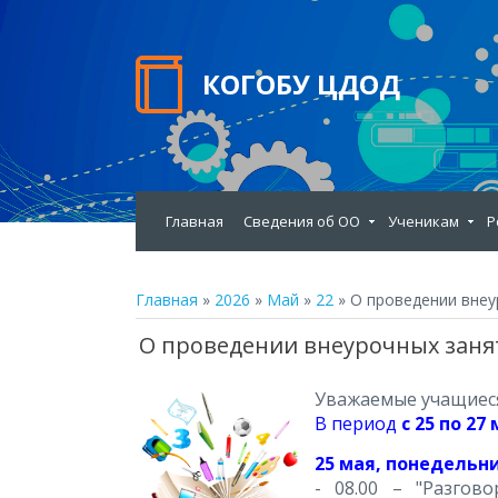
КОГОБУ ЦДОД
Главная
Сведения об ОО
Ученикам
Р
Главная
»
2026
»
Май
»
22
» О проведении внеур
О проведении внеурочных заняти
Уважаемые учащиеся
В период
с 25 по 27
25 мая, понедельни
- 08.00 – "Разгов