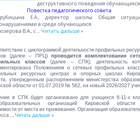
деструктивного поведения обучающихся
Повестка педагогического совета
рубицына Е.А., директор школы. Общая ситуац
онарушениями в среде обучающихся.
лозерова В.А., с
...
Читать дальше »
тветствии с циклограммой деятельности профильных ресу
ров (далее – ПРЦ)
проводится комплектование сет
ильных классов
(далее – СПК), деятельность кот
аментирована Положением о сетевых профильных класс
ильных ресурсных центрах и опорных школах Киров
сти, утвержденным распоряжением министерства образо
ской области от 01.07.2019 № 562, на новый 2026/2027 уч
ение в СПК будет организовано для учащихся 8-11-х кл
образовательных организаций Кировской области
имости от места их проживания. Организация образовател
есса
...
Читать дальше »