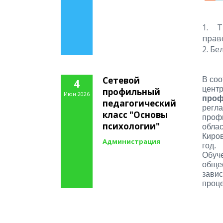
1. Т
прав
2. Бе
Сетевой
В соо
4
цент
профильный
Июн 2026
проф
педагогический
регл
класс "Основы
проф
психологии"
обла
Киров
Администрация
год.
Обуч
обще
завис
проц