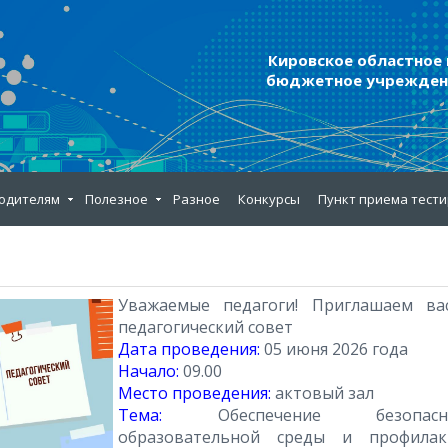
Кировское областное
бюджетное учреждени
одителям
Полезное
Разное
Конкурсы
Пункт приема тест
Уважаемые педагоги! Приглашаем ва
педагогический совет
Дата проведения:
05 июня 2026 года
Начало:
09.00
Место проведения:
актовый зал
Тема:
Обеспечение безопасно
образовательной среды и профилак