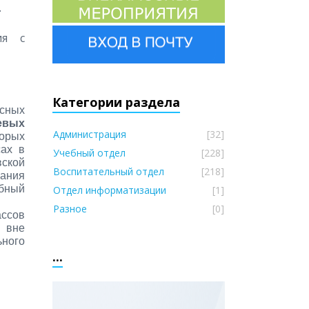
.
ия с
Категории раздела
рсных
евых
Администрация
[32]
орых
ах в
Учебный отдел
[228]
ской
Воспитательный отдел
[218]
вания
ебный
Отдел информатизации
[1]
Разное
[0]
ассов
 вне
ьного
...