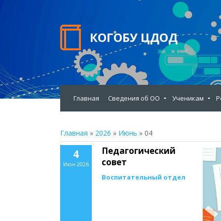
КОГОБУ ЦДОД
Главная
Сведения об ОО
Ученикам
Р
Главная
»
2026
»
Июнь
»
04
Педагогический
4
совет
Июн 2026
Воспитательный отдел