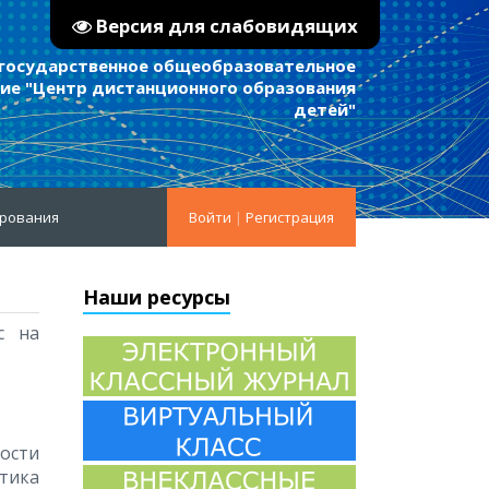
Версия для слабовидящих
 государственное общеобразовательное
е "Центр дистанционного образования
детей"
ирования
Войти
|
Регистрация
Наши ресурсы
с на
сти
тика