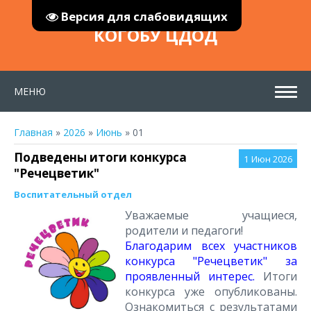
Версия для слабовидящих
КОГОБУ ЦДОД
МЕНЮ
Главная
»
2026
»
Июнь
»
01
Подведены итоги конкурса
1
Июн 2026
"Речецветик"
Воспитательный отдел
Уважаемые учащиеся,
родители и педагоги!
Благодарим всех участников
конкурса "Речецветик" за
проявленный интерес.
Итоги
конкурса уже опубликованы.
Ознакомиться с результатами