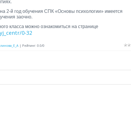
тиях.
 на 2-й год обучения СПК «Основы психологии» имеется
бучения заочно.
ого класса можно ознакомиться на странице
nyj_centr/0-32
Блинова_Е_А
|
Рейтинг
:
0.0
/
0