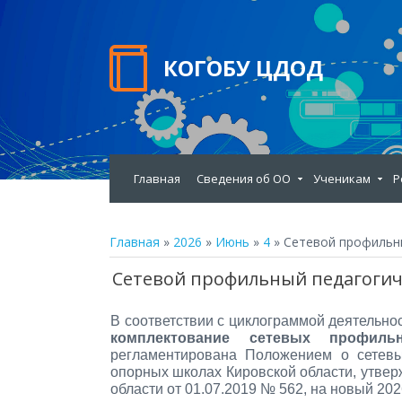
КОГОБУ ЦДОД
Главная
Сведения об ОО
Ученикам
Р
Главная
»
2026
»
Июнь
»
4
» Сетевой профильны
Сетевой профильный педагогиче
В соответствии с циклограммой деятельн
комплектование сетевых профиль
регламентирована Положением о сетев
опорных школах Кировской области, утве
области от 01.07.2019 № 562, на новый 202