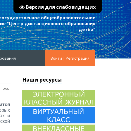
Версия для слабовидящих
 государственное общеобразовательное
е "Центр дистанционного образования
детей"
ирования
Войти
|
Регистрация
Наши ресурсы
09:20
ится
орых
ах и
вской