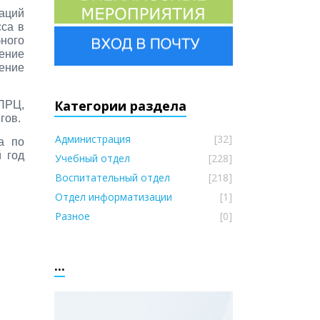
аций
сса в
бного
ение
ение
Категории раздела
ПРЦ,
гов.
Администрация
[32]
а по
й год
Учебный отдел
[228]
Воспитательный отдел
[218]
Отдел информатизации
[1]
Разное
[0]
...