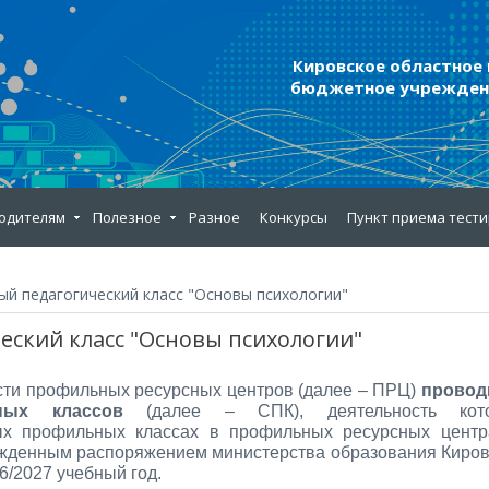
Кировское областное
бюджетное учреждени
одителям
Полезное
Разное
Конкурсы
Пункт приема тест
й педагогический класс "Основы психологии"
ский класс "Основы психологии"
ости профильных ресурсных центров (далее – ПРЦ)
провод
ных классов
(далее – СПК), деятельность кот
ых профильных классах в профильных ресурсных центр
ржденным распоряжением министерства образования Киро
6/2027 учебный год.