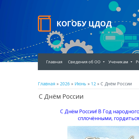
КОГОБУ ЦДОД
Главная
Сведения об ОО
Ученикам
Р
Главная
»
2026
»
Июнь
»
12
» С Днём России
С Днём России
С Днём России! В Год народног
сплочёнными, гордиться