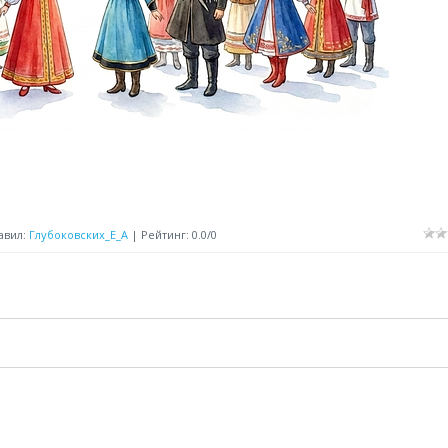
авил
:
Глубоковских_Е_А
|
Рейтинг
:
0.0
/
0