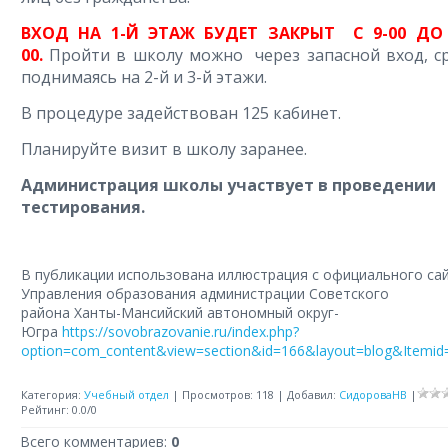
ВХОД НА 1-Й ЭТАЖ БУДЕТ ЗАКРЫТ С 9-00 ДО 
00.
Пройти в школу можно через запасной вход, с
поднимаясь на 2-й и 3-й этажи.
В процедуре задействован 125 кабинет.
Планируйте визит в школу заранее.
Администрация школы участвует в проведении
тестирования.
В публикации использована иллюстрация с официального са
Управления образования администрации Советского
района Ханты-Мансийский автономный округ-
Югра
https://sovobrazovanie.ru/index.php?
option=com_content&view=section&id=166&layout=blog&Itemid
Категория
:
Учебный отдел
|
Просмотров
:
118
|
Добавил
:
СидороваНВ
|
Рейтинг
:
0.0
/
0
Всего комментариев
:
0