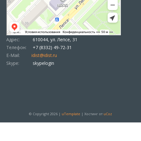
Адрес:
610044, ул. Лепсе, 31
Телефон:
+7 (8332) 49-72-31
E-Mail:
idist@idist.ru
Skype:
skypelogin
© Copyright 2026 |
uTemplate
|
Хостинг от
uCoz