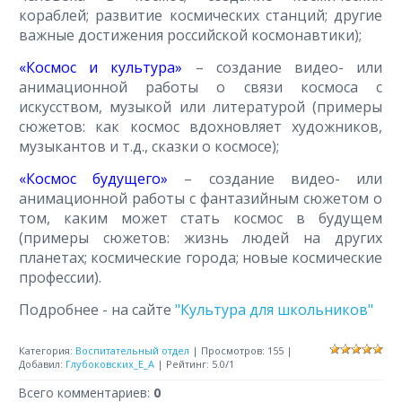
кораблей; развитие космических станций; другие
важные достижения российской космонавтики);
«Космос и культура»
– создание видео- или
анимационной работы о связи космоса с
искусством, музыкой или литературой (примеры
сюжетов: как космос вдохновляет художников,
музыкантов и т.д., сказки о космосе);
«Космос будущего»
– создание видео- или
анимационной работы с фантазийным сюжетом о
том, каким может стать космос в будущем
(примеры сюжетов: жизнь людей на других
планетах; космические города; новые космические
профессии).
Подробнее - на сайте
"Культура для школьников"
Категория
:
Воспитательный отдел
|
Просмотров
:
155
|
Добавил
:
Глубоковских_Е_А
|
Рейтинг
:
5.0
/
1
Всего комментариев
:
0