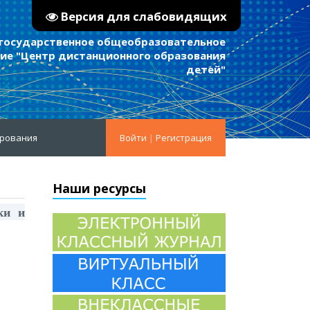
Версия для слабовидящих
 государственное общеобразовательное
е "Центр дистанционного образования
детей"
ирования
Войти
|
Регистрация
Наши ресурсы
ки и