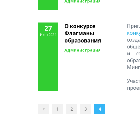
Администрация
О конкурсе
Приг
27
конк
Флагманы
Июн 2024
созд
образования
обще
Администрация
и со
обра
Минп
Учас
прое
«
1
2
3
4