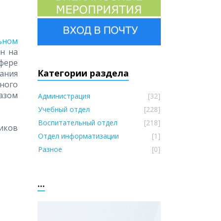
ьном
н на
сфере
Категории раздела
ания
ного
азом
Администрация
[32]
Учебный отдел
[228]
Воспитательный отдел
[218]
иков
Отдел информатизации
[1]
Разное
[0]
...