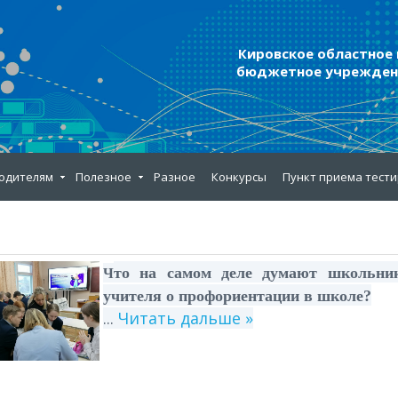
Кировское областное
бюджетное учреждени
одителям
Полезное
Разное
Конкурсы
Пункт приема тест
то на самом деле думают школьни
Ч
учителя о профориентации в школе?
...
Читать дальше »