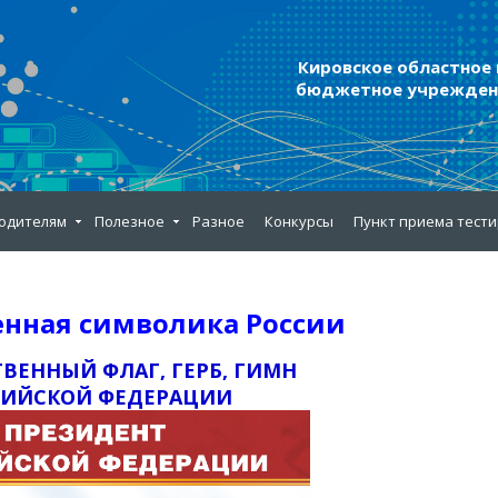
Кировское областное
бюджетное учреждени
одителям
Полезное
Разное
Конкурсы
Пункт приема тест
енная символика России
ВЕННЫЙ ФЛАГ, ГЕРБ, ГИМН
СИЙСКОЙ ФЕДЕРАЦИИ