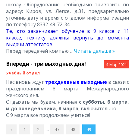
школу. Оборудование необходимо привозить по
адресу: Киров, ул. Лепсе, д.31, предварительно
уточнив дату и время с отделом информатизации
по телефону 8332-49-72-34.
Те, кто заканчивает обучение в 9 классе и 11
классе, технику должны вернуть до момента
выдачи аттестатов.
Перед передачей компью
...
Читать дальше »
Впереди - три выходных дня!
4
Мар 2021
Учебный отдел
Нас вновь ждут
трехдневные выходные
в связи с
празднованием 8 марта Международного
женского дня.
Отдыхать мы будем, начиная
с субботы, 6 марта,
и до понедельника, 8 марта
, включительно.
С 9 марта все продолжаем учиться!
«
1
2
...
47
48
49