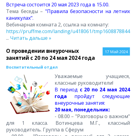
Встреча состоится 20 мая 2023 года в 15.00.
Тема беседы –
"Правила безопасности на летних
каникулах".
Вебинарная комната 2, ссылка на комнату:
https://pruffme.com/landing/u418061/tmp1608878844
...
Читать дальше »
О проведении внеурочных
17
Май 2024
занятий с 20 по 24 мая 2024 года
Воспитательный отдел
Уважаемые учащиеся,
классные руководители!
В период
с 20 по 24 мая 2024
года
пройдут следующие
внеурочные занятия:
20 мая, понедельник:
- 08.00 – "Разговоры о важном"
для 1 класса. Вотинцева М.Г., классный
руководитель. Группа в Сферум