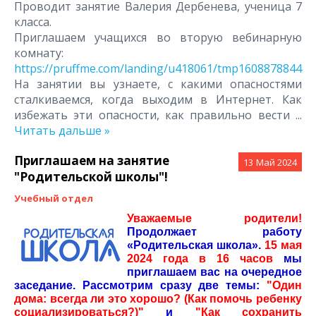
Проводит занятие Валерия Дербенева, ученица 7
класса.
Приглашаем учащихся во вторую вебинарную
комнату:
https://pruffme.com/landing/u418061/tmp1608878844
На занятии вы узнаете, с какими опасностями
сталкиваемся, когда выходим в Интернет. Как
избежать эти опасности, как правильно вести
...
Читать дальше »
Приглашаем на занятие
13
Май 2024
"Родительской школы"!
Учебный отдел
Уважаемые родители!
Продолжает работу
«Родительская школа».
15 мая
2024 года в 16 часов
мы
приглашаем вас на очередное
заседание. Рассмотрим сразу две темы:
"Один
дома: всегда ли это хорошо? (Как помочь ребенку
социализироваться?)"
и
"Как сохранить