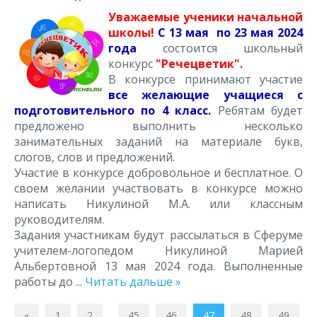
Уважаемые ученики начальной
школы!
С 13 мая по 23 мая 2024
года
состоится школьный
конкурс
"Речецветик".
В конкурсе принимают участие
все желающие учащиеся с
подготовительного по 4 класс.
Ребятам будет
предложено выполнить несколько
занимательных заданий на материале букв,
слогов, слов и предложений.
Участие в конкурсе добровольное и бесплатное. О
своем желании участвовать в конкурсе можно
написать Никулиной М.А. или классным
руководителям.
Задания участникам будут рассылаться в Сферуме
учителем-логопедом Никулиной Марией
Альбертовной 13 мая 2024 года. Выполненные
работы до
...
Читать дальше »
«
1
2
...
45
46
47
48
49