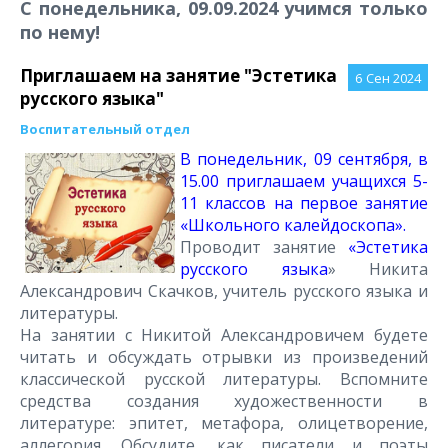
С понедельника, 09.09.2024 учимся только
по нему!
Приглашаем на занятие "Эстетика
6
Сен 2024
русского языка"
Воспитательный отдел
В понедельник, 09 сентября, в
15.00 приглашаем учащихся 5-
11 классов на первое занятие
«Школьного калейдоскопа».
Проводит занятие
«Эстетика
русского языка
» Никита
Александрович Скачков, учитель русского языка и
литературы.
На занятии с Никитой Александровичем будете
читать и обсуждать отрывки из произведений
классической русской литературы. Вспомните
средства создания художественности в
литературе: эпитет, метафора, олицетворение,
аллегория. Обсудите, как писатели и поэты