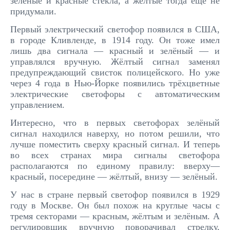
зелёные и красные стёкла, а жёлтые тогда ещё не
придумали.
Первый электрический светофор появился в США,
в городе Кливленде, в 1914 году. Он тоже имел
лишь два сигнала — красный и зелёный — и
управлялся вручную. Жёлтый сигнал заменял
предупреждающий свисток полицейского. Но уже
через 4 года в Нью-Йорке появились трёхцветные
электрические светофоры с автоматическим
управлением.
Интересно, что в первых светофорах зелёный
сигнал находился наверху, но потом решили, что
лучше поместить сверху красный сигнал. И теперь
во всех странах мира сигналы светофора
располагаются по единому правилу: вверху—
красный, посередине — жёлтый, внизу — зелёный.
У нас в стране первый светофор появился в 1929
году в Москве. Он был похож на круглые часы с
тремя секторами — красным, жёлтым и зелёным. А
регулировщик вручную поворачивал стрелку,