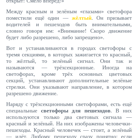
открыт! Смело вперёд!»
Между красным и зелёным «глазами» светофора
поместили ещё один —
жёлтый
. Он призывает
водителей и пе­шеходов быть внимательными,
словно говоря им: «Внимание! Скоро движение
будет либо разрешено, либо запрещено».
Вот и устанавливаются в городах светофоры с
тремя секциями, в которых зажигается то красный,
то жёлтый, то зелёный сигнал. Они так и
называются — трёхсекционные. Иногда на
светофорах, кроме трёх основных цветовых
секций, устанавливают дополнительные зелёные
стрелки. Они указывают направление, в котором
разрешено движение.
Наряду с трёхсекционными светофорами, есть ещё
специальные
светофоры для пешеходов
. В них
используются только два световых сигнала —
красный и зелёный. На них изображены человечки-
пешеходы. Красный человечек — стоит, а зелёный
— идёт. Любому пешеходу сразу понятно: если