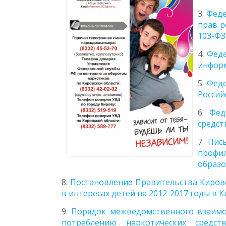
3.
Феде
прав р
103-ФЗ,
4.
Феде
информ
5.
Феде
Российс
6.
Фед
средств
7.
Пис
профи
образо
8.
Постановление Правительства Кировск
в интересах детей на 2012-2017 годы в К
9.
Порядок межведомственного взаимо
потреблению наркотических сред