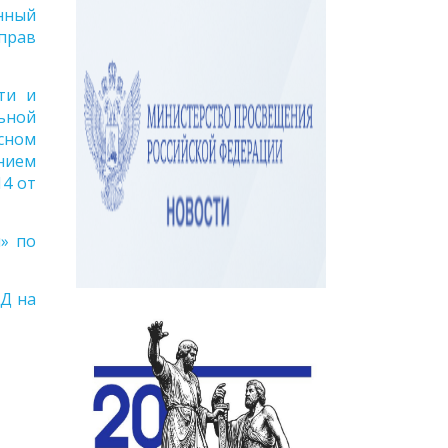
нный
прав
ти и
ьной
сном
нием
4 от
» по
Д на