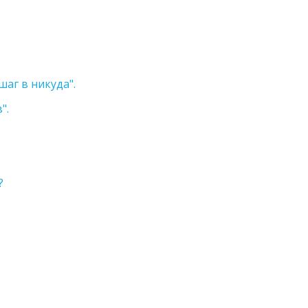
аг в никуда".
".
?