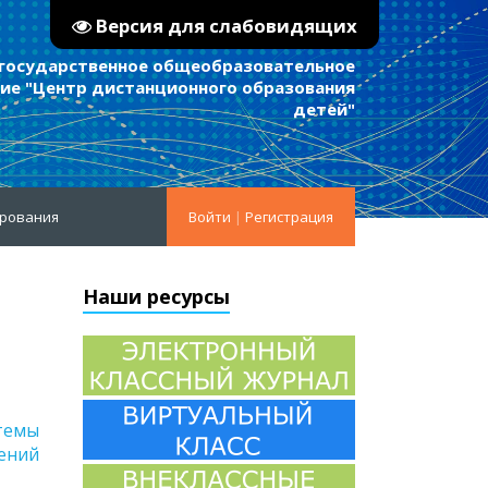
Версия для слабовидящих
 государственное общеобразовательное
е "Центр дистанционного образования
детей"
ирования
Войти
|
Регистрация
Наши ресурсы
стемы
ний