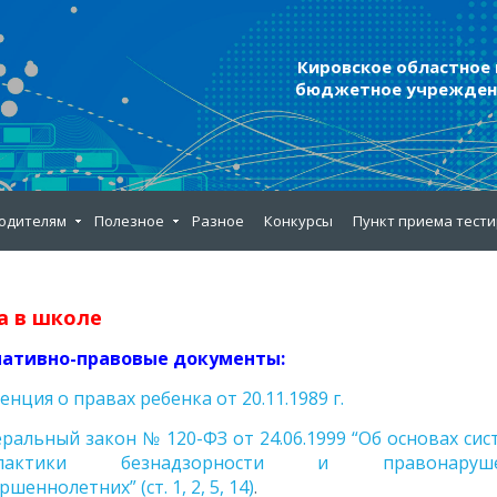
Кировское областное
бюджетное учреждени
одителям
Полезное
Разное
Конкурсы
Пункт приема тест
а в школе
рмативно-правовые документы:
енция о правах ребенка от 20.11.1989 г.
ральный закон № 120-ФЗ от 24.06.1999 “Об основах си
илактики безнадзорности и правонаруше
шеннолетних” (ст. 1, 2, 5, 14)
.