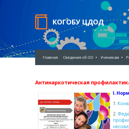
КОГОБУ ЦДОД
Главная
Сведения об ОО
Ученикам
Р
Антинаркотическая профилактик
I. Но
1.
Конв
2.
Феде
проф
несовер