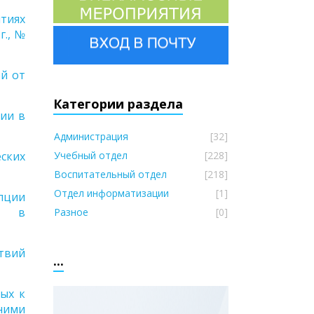
нтиях
г., №
ей от
Категории раздела
нии в
Администрация
[32]
ских
Учебный отдел
[228]
Воспитательный отдел
[218]
Отдел информатизации
[1]
пции
тв в
Разное
[0]
ствий
...
ых к
ними